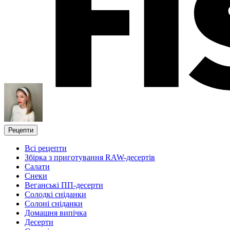
Рецепти
Всі рецепти
Збірка з приготування RAW-десертів
Салати
Снеки
Веганські ПП-десерти
Солодкі сніданки
Солоні сніданки
Домашня випічка
Десерти