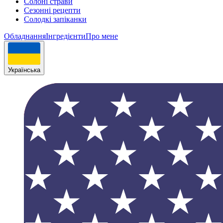
Солоні страви
Сезонні рецепти
Cолодкі запіканки
Обладнання
Інгрeдієнти
Про мене
Українська