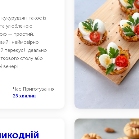
 кукурудзяні такос із
 та улюбленою
ою — простий,
вий і неймовірно
й перекус! Ідеально
яткового столу або
ї вечері.
Час Приготування
25 хвилин
ликодній