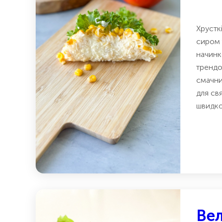
Хрусткі
сиром
начинк
трендо
смачни
для св
швидко
Ве