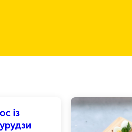
ос із
курудзи