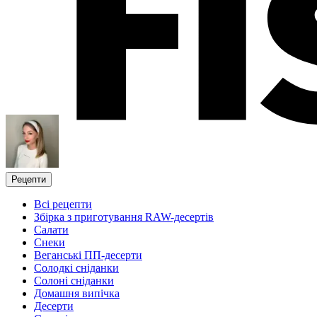
Рецепти
Всі рецепти
Збірка з приготування RAW-десертів
Салати
Снеки
Веганські ПП-десерти
Солодкі сніданки
Солоні сніданки
Домашня випічка
Десерти