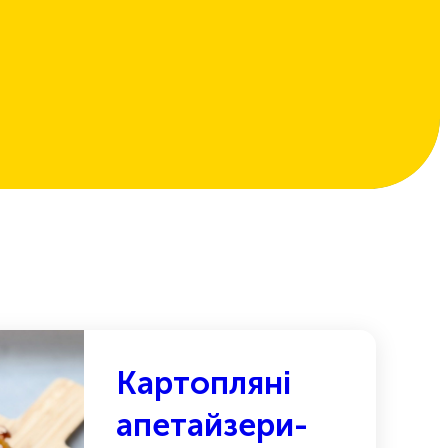
Картопляні
апетайзери-