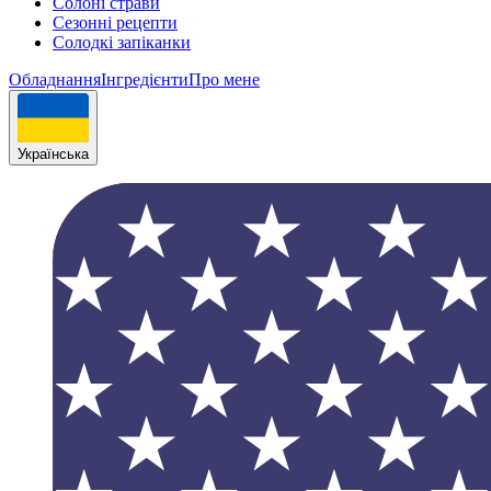
Солоні страви
Сезонні рецепти
Cолодкі запіканки
Обладнання
Інгрeдієнти
Про мене
Українська