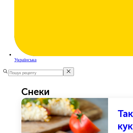
Українська
Снеки
Так
ку