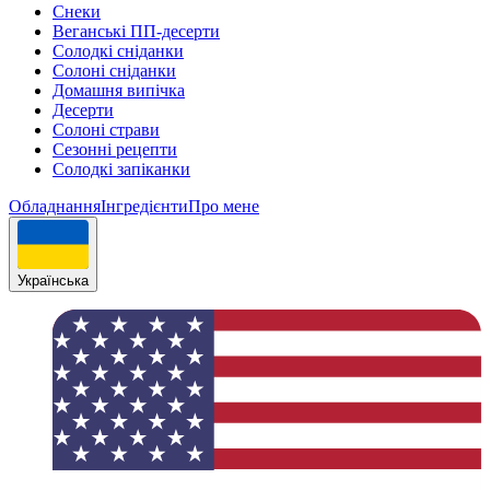
Снеки
Веганські ПП-десерти
Солодкі сніданки
Солоні сніданки
Домашня випічка
Десерти
Солоні страви
Сезонні рецепти
Cолодкі запіканки
Обладнання
Інгрeдієнти
Про мене
Українська