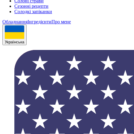
Солоні страви
Сезонні рецепти
Cолодкі запіканки
Обладнання
Інгрeдієнти
Про мене
Українська