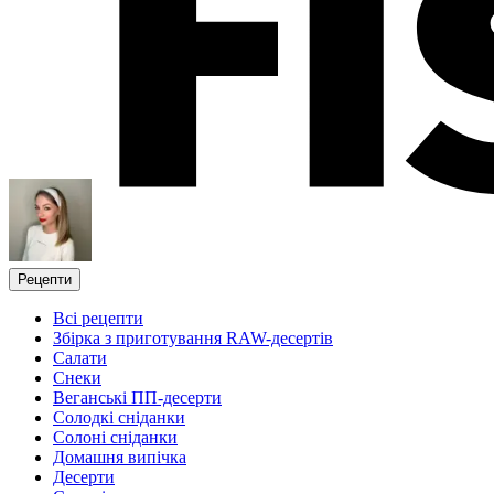
Рецепти
Всі рецепти
Збірка з приготування RAW-десертів
Салати
Снеки
Веганські ПП-десерти
Солодкі сніданки
Солоні сніданки
Домашня випічка
Десерти