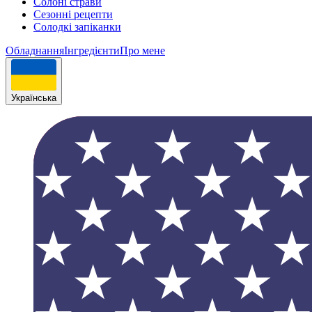
Солоні страви
Сезонні рецепти
Cолодкі запіканки
Обладнання
Інгрeдієнти
Про мене
Українська