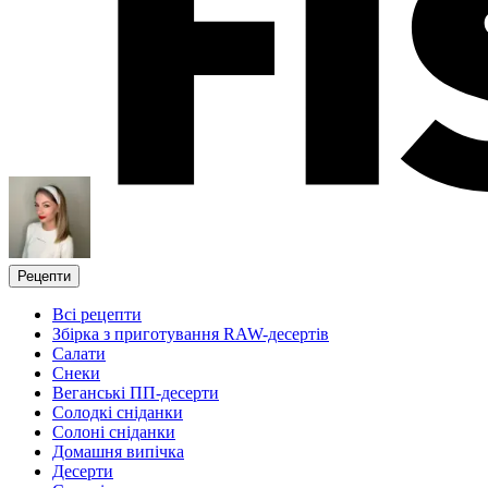
Рецепти
Всі рецепти
Збірка з приготування RAW-десертів
Салати
Снеки
Веганські ПП-десерти
Солодкі сніданки
Солоні сніданки
Домашня випічка
Десерти