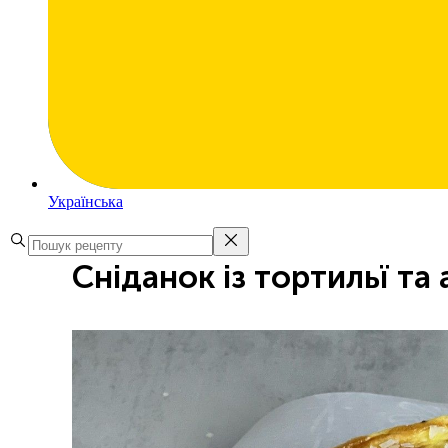
Українська
Сніданок із тортильї та