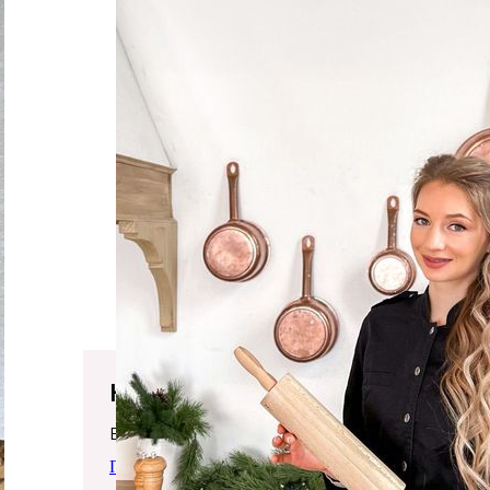
Юлія Рибаченко
Вітаю!
Про мене