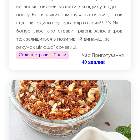
веганські, овочеві котлети, які підійдуть і до
посту. Без всіляких замочувань сочевиці на ніч
і т.д. Пів години і супергарнір готовий! P.S. Як
бонус плюс такої страви - рівень заліза в крові
теж залишиться в позитивній динаміці, за
рахунок цілющої сочевиці.
Солоні страви
Снеки
Час Приготування
40 хвилин