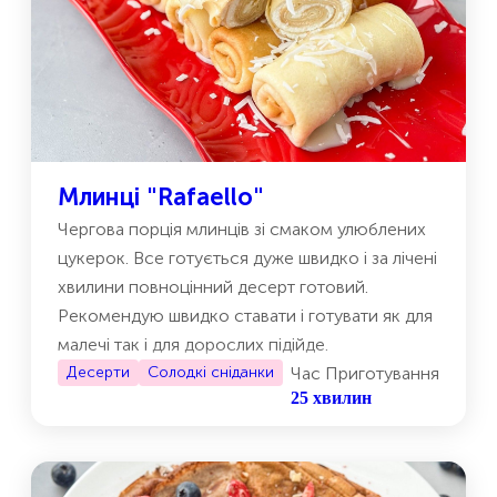
Млинці "Rafaello"
Чергова порція млинців зі смаком улюблених
цукерок. Все готується дуже швидко і за лічені
хвилини повноцінний десерт готовий.
Рекомендую швидко ставати і готувати як для
малечі так і для дорослих підійде.
Десерти
Солодкі сніданки
Час Приготування
25 хвилин