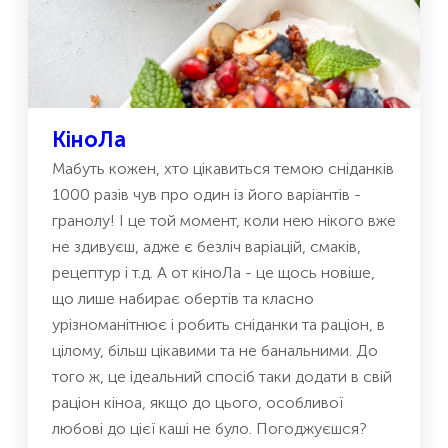
КіноЛа
Мабуть кожен, хто цікавиться темою сніданків
1000 разів чув про один із його варіантів -
гранолу! І це той момент, коли нею нікого вже
не здивуєш, адже є безліч варіацій, смаків,
рецептур і т.д. А от кіноЛа - це щось новіше,
що лише набирає обертів та класно
урізноманітнює і робить сніданки та раціон, в
цілому, більш цікавими та не банальними. До
того ж, це ідеальний спосіб таки додати в свій
раціон кіноа, якщо до цього, особливої
любові до цієї каші не було. Погоджуєшся?