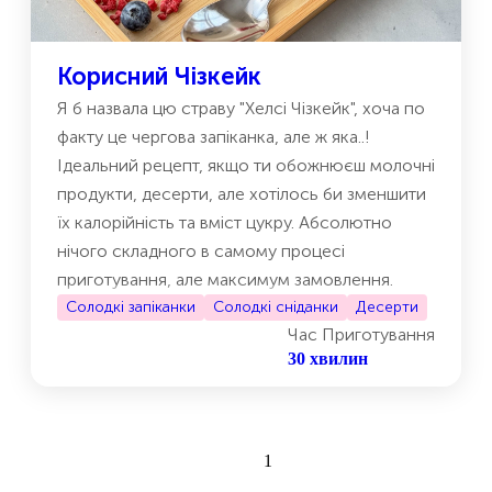
Корисний Чізкейк
Я б назвала цю страву "Хелсі Чізкейк", хоча по
факту це чергова запіканка, але ж яка..!
Ідеальний рецепт, якщо ти обожнюєш молочні
продукти, десерти, але хотілось би зменшити
їх калорійність та вміст цукру. Абсолютно
нічого складного в самому процесі
приготування, але максимум замовлення.
Cолодкі запіканки
Солодкі сніданки
Десерти
Час Приготування
30 хвилин
1