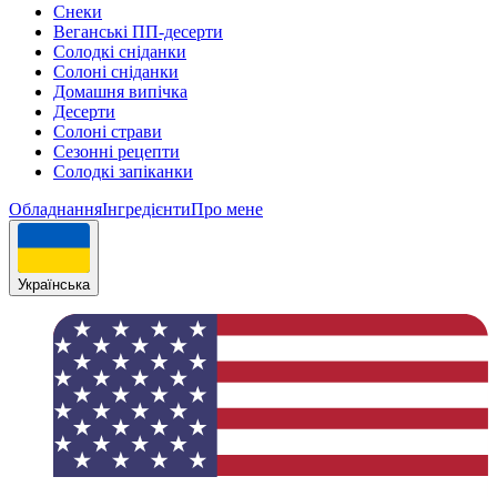
Снеки
Веганські ПП-десерти
Солодкі сніданки
Солоні сніданки
Домашня випічка
Десерти
Солоні страви
Сезонні рецепти
Cолодкі запіканки
Обладнання
Інгрeдієнти
Про мене
Українська