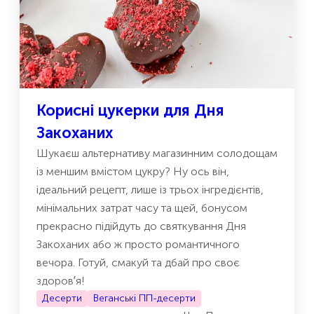
Корисні цукерки для Дня
Закоханих
Шукаєш альтернативу магазинним солодощам
із меншим вмістом цукру? Ну ось він,
ідеальний рецепт, лише із трьох інгредієнтів,
мінімальних затрат часу та щей, бонусом
прекрасно підійдуть до святкування Дня
Закоханих або ж просто романтичного
вечора. Готуй, смакуй та дбай про своє
здоровʼя!
Десерти
Веганські ПП-десерти