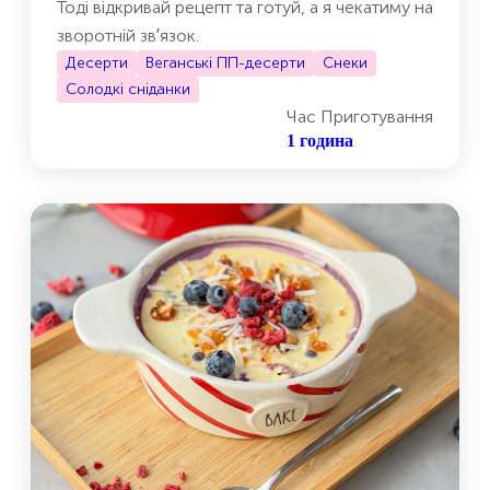
Тоді відкривай рецепт та готуй, а я чекатиму на
зворотній звʼязок.
Десерти
Веганські ПП-десерти
Снеки
Солодкі сніданки
Час Приготування
1 година