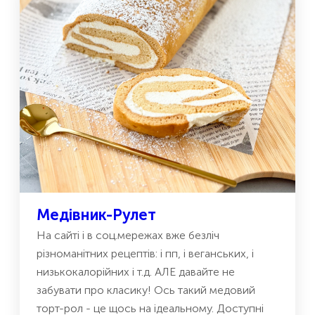
Медівник-Рулет
На сайті і в соц.мережах вже безліч
різноманітних рецептів: і пп, і веганських, і
низькокалорійних і т.д. АЛЕ давайте не
забувати про класику! Ось такий медовий
торт-рол - це щось на ідеальному. Доступні