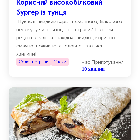
Корисний високобілковий
бургер із тунця
Шукаєш швидкий варіант смачного, білкового
перекусу чи повноцінної страви? Тоді цей
рецепт ідеальна знахідна: швидко, корисно,
смачно, поживно, а головне - за лічені
хвилини!
Солоні страви
Снеки
Час Приготування
10 хвилин