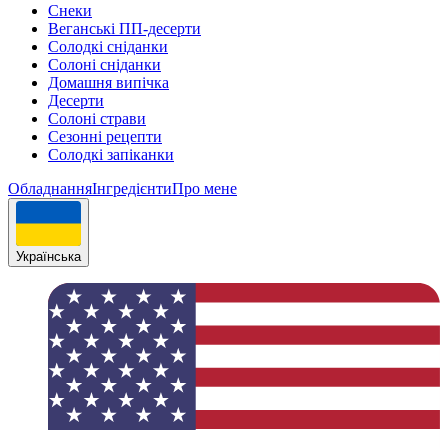
Снеки
Веганські ПП-десерти
Солодкі сніданки
Солоні сніданки
Домашня випічка
Десерти
Солоні страви
Сезонні рецепти
Cолодкі запіканки
Обладнання
Інгрeдієнти
Про мене
Українська