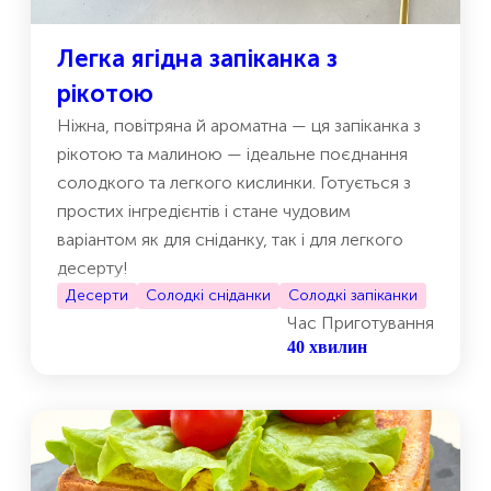
Легка ягідна запіканка з
рікотою
Ніжна, повітряна й ароматна — ця запіканка з
рікотою та малиною — ідеальне поєднання
солодкого та легкого кислинки. Готується з
простих інгредієнтів і стане чудовим
варіантом як для сніданку, так і для легкого
десерту!
Десерти
Солодкі сніданки
Cолодкі запіканки
Час Приготування
40 хвилин