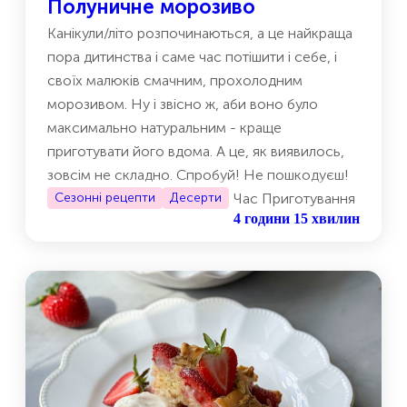
Полуничне морозиво
Канікули/літо розпочинаються, а це найкраща
пора дитинства і саме час потішити і себе, і
своїх малюків смачним, прохолодним
морозивом. Ну і звісно ж, аби воно було
максимально натуральним - краще
приготувати його вдома. А це, як виявилось,
зовсім не складно. Спробуй! Не пошкодуєш!
Сезонні рецепти
Десерти
Час Приготування
4 години 15 хвилин