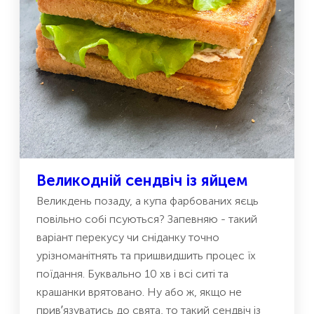
Великодній сендвіч із яйцем
Великдень позаду, а купа фарбованих яєць
повільно собі псуються? Запевняю - такий
варіант перекусу чи сніданку точно
урізноманітнять та пришвидшить процес їх
поїдання. Буквально 10 хв і всі ситі та
крашанки врятовано. Ну або ж, якщо не
привʼязуватись до свята, то такий сендвіч із