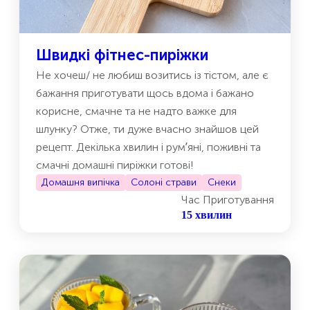
Швидкі фітнес-пиріжки
Не хочеш/ не любиш возитись із тістом, але є
бажання приготувати щось вдома і бажано
корисне, смачне та не надто важке для
шлунку? Отже, ти дуже вчасно знайшов цей
рецепт. Декілька хвилин і румʼяні, поживні та
смачні домашні пиріжки готові!
Домашня випічка
Солоні страви
Снеки
Час Приготування
15 хвилин