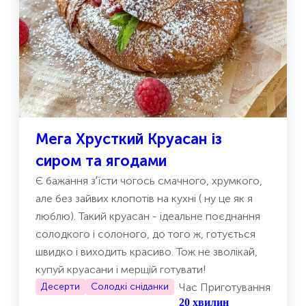
Мега Хрусткий Круасан із
сиром та ягодами
Є бажання зʼїсти чогось смачного, хрумкого,
але без зайвих клопотів на кухні ( ну це як я
люблю). Такий круасан - ідеальне поєднання
солодкого і солоного, до того ж, готується
швидко і виходить красиво. Тож не зволікай,
купуй круасани і мерщій готувати!
Десерти
Солодкі сніданки
Час Приготування
20 хвилин